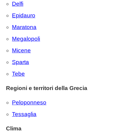
Delfi
Epidauro
Maratona
Megalopoli
Micene
Sparta
Tebe
Regioni e territori della Grecia
Peloponneso
Tessaglia
Clima