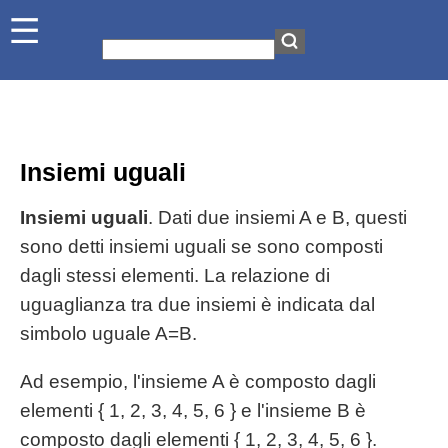
Insiemi uguali
Insiemi uguali
. Dati due insiemi A e B, questi
sono detti insiemi uguali se sono composti
dagli stessi elementi. La relazione di
uguaglianza tra due insiemi è indicata dal
simbolo uguale A=B.
Ad esempio, l'insieme A è composto dagli
elementi { 1, 2, 3, 4, 5, 6 } e l'insieme B è
composto dagli elementi { 1, 2, 3, 4, 5, 6 }.