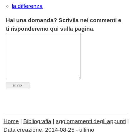
la differenza
Hai una domanda? Scrivila nei commenti e
ti risponderemo qui sulla pagina.
Home
|
Bibliografia
|
aggiornamenti degli appunti
|
Data creazione:
2014-08-25
- ultimo