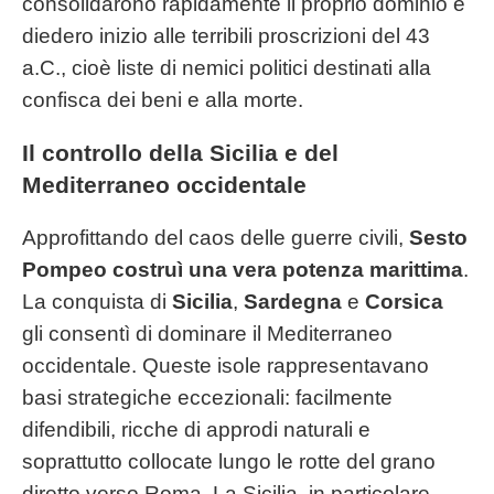
consolidarono rapidamente il proprio dominio e
diedero inizio alle terribili proscrizioni del 43
a.C., cioè liste di nemici politici destinati alla
confisca dei beni e alla morte.
Il controllo della Sicilia e del
Mediterraneo occidentale
Approfittando del caos delle guerre civili,
Sesto
Pompeo costruì una vera potenza marittima
.
La conquista di
Sicilia
,
Sardegna
e
Corsica
gli consentì di dominare il Mediterraneo
occidentale. Queste isole rappresentavano
basi strategiche eccezionali: facilmente
difendibili, ricche di approdi naturali e
soprattutto collocate lungo le rotte del grano
diretto verso Roma. La Sicilia, in particolare,