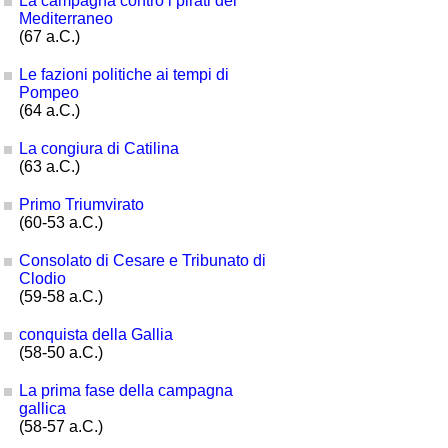
La campagna contro i pirati del
Mediterraneo
(67 a.C.)
Le fazioni politiche ai tempi di
Pompeo
(64 a.C.)
La congiura di Catilina
(63 a.C.)
Primo Triumvirato
(60-53 a.C.)
Consolato di Cesare e Tribunato di
Clodio
(59-58 a.C.)
conquista della Gallia
(58-50 a.C.)
La prima fase della campagna
gallica
(58-57 a.C.)