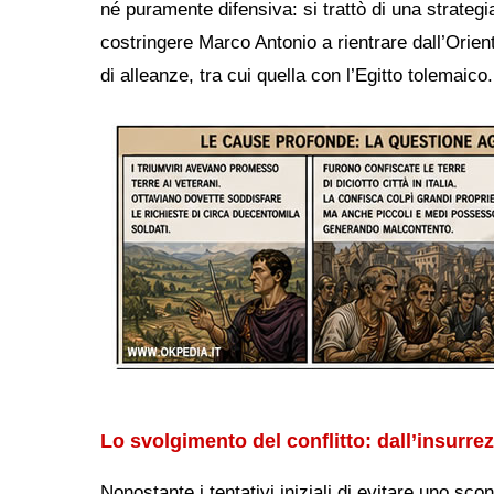
né puramente difensiva: si trattò di una strategi
costringere Marco Antonio a rientrare dall’Orie
di alleanze, tra cui quella con l’Egitto tolemaico.
Lo svolgimento del conflitto: dall’insurre
Nonostante i tentativi iniziali di evitare uno sc