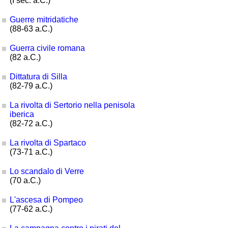
(I sec. a.C.)
Guerre mitridatiche
(88-63 a.C.)
Guerra civile romana
(82 a.C.)
Dittatura di Silla
(82-79 a.C.)
La rivolta di Sertorio nella penisola
iberica
(82-72 a.C.)
La rivolta di Spartaco
(73-71 a.C.)
Lo scandalo di Verre
(70 a.C.)
L'ascesa di Pompeo
(77-62 a.C.)