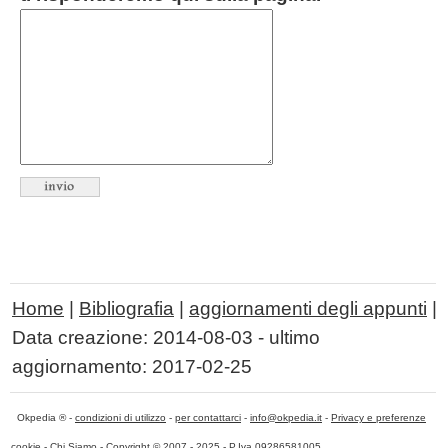
Home
|
Bibliografia
|
aggiornamenti degli appunti
|
Data creazione:
2014-08-03
- ultimo
aggiornamento:
2017-02-25
Okpedia ® -
condizioni di utilizzo
-
per contattarci
-
info@okpedia.it
-
Privacy e preferenze
cookie
-
Chi Siamo
- Copyright © 2007 - 2025 - P.Iva 09286581005