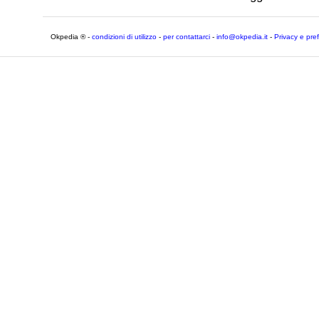
Okpedia ® -
condizioni di utilizzo
-
per contattarci
-
info@okpedia.it
-
Privacy e pre