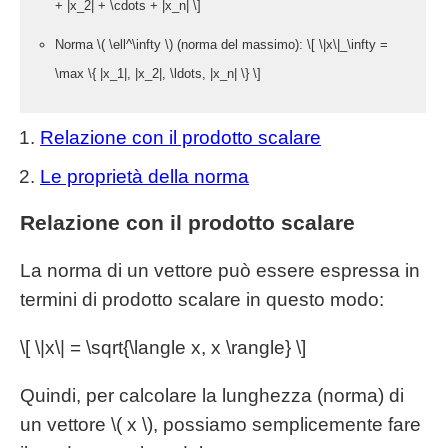
+ |x_2| + \cdots + |x_n| \]
Norma \( \ell^\infty \) (norma del massimo): \[ \|x\|_\infty =
\max \{ |x_1|, |x_2|, \ldots, |x_n| \} \]
Relazione con il prodotto scalare
Le proprietà della norma
Relazione con il prodotto scalare
La norma di un vettore può essere espressa in
termini di prodotto scalare in questo modo:
\[ \|x\| = \sqrt{\langle x, x \rangle} \]
Quindi, per calcolare la lunghezza (norma) di
un vettore \( x \), possiamo semplicemente fare