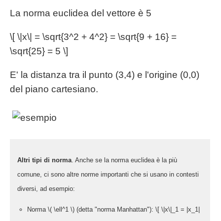
La norma euclidea del vettore è 5
\[ \|x\| = \sqrt{3^2 + 4^2} = \sqrt{9 + 16} =
\sqrt{25} = 5 \]
E' la distanza tra il punto (3,4) e l'origine (0,0)
del piano cartesiano.
Altri tipi di norma
. Anche se la norma euclidea è la più
comune, ci sono altre norme importanti che si usano in contesti
diversi, ad esempio:
Norma \( \ell^1 \) (detta "norma Manhattan"): \[ \|x\|_1 = |x_1|