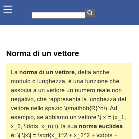
Norma di un vettore
La
norma di un vettore
, detta anche
modulo o lunghezza, è una funzione che
associa a un vettore un numero reale non
negativo, che rappresenta la lunghezza del
vettore nello spazio \(\mathbb{R}^n\). Ad
esempio, se abbiamo un vettore \( x = (x_1,
x_2, \ldots, x_n) \), la sua
norma euclidea
è: \[ \|x\| = \sqrt{x_1^2 + x_2^2 + \cdots +