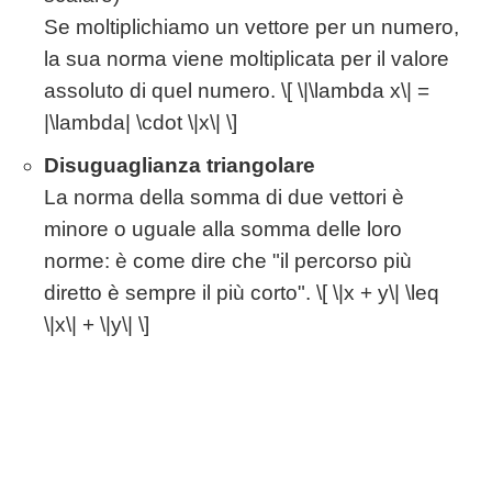
Se moltiplichiamo un vettore per un numero,
la sua norma viene moltiplicata per il valore
assoluto di quel numero. \[ \|\lambda x\| =
|\lambda| \cdot \|x\| \]
Disuguaglianza triangolare
La norma della somma di due vettori è
minore o uguale alla somma delle loro
norme: è come dire che "il percorso più
diretto è sempre il più corto". \[ \|x + y\| \leq
\|x\| + \|y\| \]