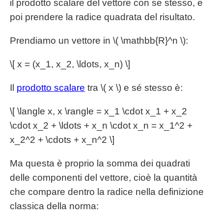
il prodotto scalare del vettore con se stesso, e
poi prendere la radice quadrata del risultato.
Prendiamo un vettore in \( \mathbb{R}^n \):
\[ x = (x_1, x_2, \ldots, x_n) \]
Il
prodotto scalare
tra \( x \) e sé stesso è:
\[ \langle x, x \rangle = x_1 \cdot x_1 + x_2
\cdot x_2 + \ldots + x_n \cdot x_n = x_1^2 +
x_2^2 + \cdots + x_n^2 \]
Ma questa è proprio la somma dei quadrati
delle componenti del vettore, cioè la quantità
che compare dentro la radice nella definizione
classica della norma: