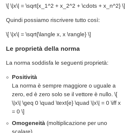
\[ \|x\| = \sqrt{x_1^2 + x_2^2 + \cdots + x_n^2} \]
Quindi possiamo riscrivere tutto così:
\[ \|x\| = \sqrt{\langle x, x \rangle} \]
Le proprietà della norma
La norma soddisfa le seguenti proprietà:
Positività
La norma è sempre maggiore o uguale a
zero, ed è zero solo se il vettore è nullo. \[
\|x\| \geq 0 \quad \text{e} \quad \|x\| = 0 \iff x
= 0 \]
Omogeneità
(moltiplicazione per uno
scalare)