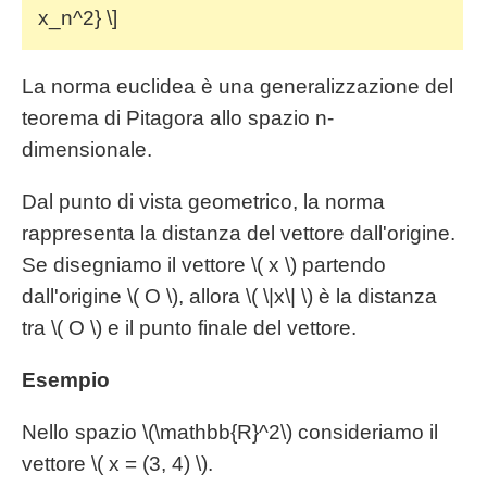
x_n^2} \]
La norma euclidea è una generalizzazione del
teorema di Pitagora allo spazio n-
dimensionale.
Dal punto di vista geometrico, la norma
rappresenta la distanza del vettore dall'origine.
Se disegniamo il vettore \( x \) partendo
dall'origine \( O \), allora \( \|x\| \) è la distanza
tra \( O \) e il punto finale del vettore.
Esempio
Nello spazio \(\mathbb{R}^2\) consideriamo il
vettore \( x = (3, 4) \).