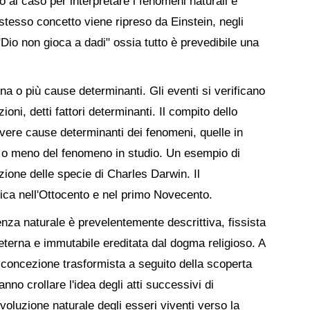
 al caso per interpretare i fenomeni naturali è
stesso concetto viene ripreso da Einstein, negli
"Dio non gioca a dadi" ossia tutto è prevedibile una
a o più cause determinanti. Gli eventi si verificano
zioni, detti fattori determinanti. Il compito dello
 vere cause determinanti dei fenomeni, quelle in
si o meno del fenomeno in studio. Un esempio di
uzione delle specie di Charles Darwin. Il
ica nell'Ottocento e nel primo Novecento.
enza naturale è prevelentemente descrittiva, fissista
tà eterna e immutabile ereditata dal dogma religioso. A
 concezione trasformista a seguito della scoperta
anno crollare l'idea degli atti successivi di
evoluzione naturale degli esseri viventi verso la