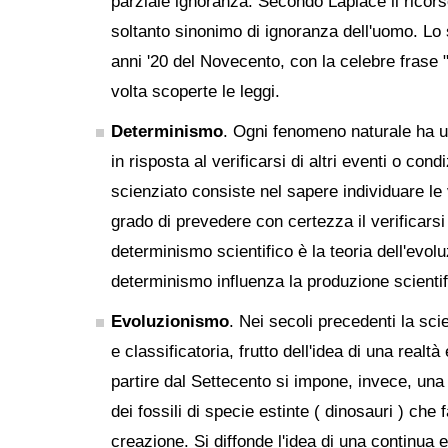
parziale ignoranza. Secondo Laplace il ricorso
soltanto sinonimo di ignoranza dell'uomo. Lo 
anni '20 del Novecento, con la celebre frase 
volta scoperte le leggi.
Determinismo
. Ogni fenomeno naturale ha un
in risposta al verificarsi di altri eventi o condi
scienziato consiste nel sapere individuare le
grado di prevedere con certezza il verificar
determinismo scientifico è la teoria dell'evol
determinismo influenza la produzione scientif
Evoluzionismo
. Nei secoli precedenti la sci
e classificatoria, frutto dell'idea di una real
partire dal Settecento si impone, invece, una
dei fossili di specie estinte ( dinosauri ) che f
creazione. Si diffonde l'idea di una continua 