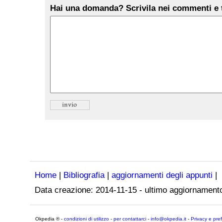
Hai una domanda? Scrivila nei commenti e t
Home
|
Bibliografia
|
aggiornamenti degli appunti
|
Data creazione:
2014-11-15
- ultimo aggiornament
Okpedia ® -
condizioni di utilizzo
-
per contattarci
-
info@okpedia.it
-
Privacy e pre