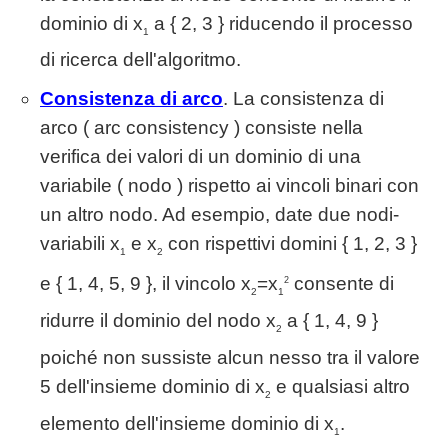
dominio di x
a { 2, 3 } riducendo il processo
1
di ricerca dell'algoritmo.
Consistenza di arco
. La consistenza di
arco ( arc consistency ) consiste nella
verifica dei valori di un dominio di una
variabile ( nodo ) rispetto ai vincoli binari con
un altro nodo. Ad esempio, date due nodi-
variabili x
e x
con rispettivi domini { 1, 2, 3 }
1
2
e { 1, 4, 5, 9 }, il vincolo x
=x
consente di
2
2
1
ridurre il dominio del nodo x
a { 1, 4, 9 }
2
poiché non sussiste alcun nesso tra il valore
5 dell'insieme dominio di x
e qualsiasi altro
2
elemento dell'insieme dominio di x
.
1