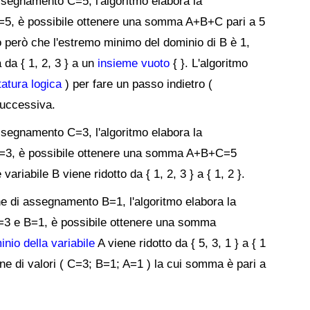
ssegnamento C=5, l'algoritmo elabora la
=5, è possibile ottenere una somma A+B+C pari a 5
 però che l'estremo minimo del dominio di B è 1,
a da { 1, 2, 3 } a un
insieme vuoto
{ }. L'algoritmo
tatura logica
) per fare un passo indietro (
successiva.
ssegnamento C=3, l'algoritmo elabora la
C=3, è possibile ottenere una somma A+B+C=5
variabile B viene ridotto da { 1, 2, 3 } a { 1, 2 }.
ne di assegnamento B=1, l'algoritmo elabora la
=3 e B=1, è possibile ottenere una somma
nio della variabile
A viene ridotto da { 5, 3, 1 } a { 1
ne di valori ( C=3; B=1; A=1 ) la cui somma è pari a