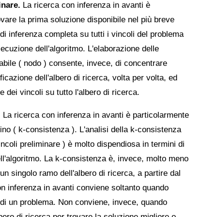
inare.
La ricerca con inferenza in avanti è
ovare la prima soluzione disponibile nel più breve
 di inferenza completa su tutti i vincoli del problema
cuzione dell'algoritmo. L'elaborazione delle
iabile ( nodo ) consente, invece, di concentrare
ificazione dell'albero di ricerca, volta per volta, ed
 dei vincoli su tutto l'albero di ricerca.
. La ricerca con inferenza in avanti è particolarmente
no ( k-consistenza ). L'analisi della k-consistenza
vincoli preliminare ) è molto dispendiosa in termini di
ll'algoritmo. La k-consistenza è, invece, molto meno
n singolo ramo dell'albero di ricerca, a partire dal
n inferenza in avanti conviene soltanto quando
le di un problema. Non conviene, invece, quando
ero di ricerca per trovare la soluzione migliore o