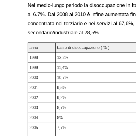
Nel medio-lungo periodo la disoccupazione in It
al 6.7%. Dal 2008 al 2010 è infine aumentata fino
concentrata nel terziario e nei servizi al 67,6%,
secondario/industriale al 28,5%.
anno
tasso di disoccupazione ( % )
1998
12,2%
1999
11,4%
2000
10,7%
2001
9,5%
2002
9,2%
2003
8,7%
2004
8%
2005
7,7%