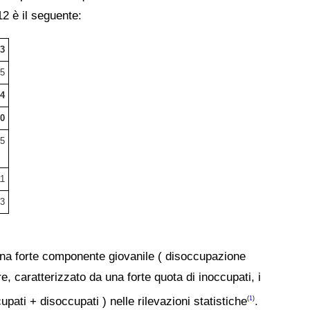
2 è il seguente:
43
5
44
80
75
11
93
una forte componente giovanile ( disoccupazione
tre, caratterizzato da una forte quota di inoccupati, i
pati + disoccupati ) nelle rilevazioni statistiche
.
(
1
)