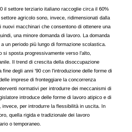
90 il settore terziario italiano raccoglie circa il 60%
 il settore agricolo sono, invece, ridimensionati dalla
dai nuovi macchinari che consentono di ottenere una
e, quindi, una minore domanda di lavoro. La domanda
e a un periodo più lungo di formazione scolastica.
o si sposta progressivamente verso l'alto,
ile. Il trend di crescita della disoccupazione
la fine degli anni '90 con l'introduzione delle forme di
 delle imprese di fronteggiare la concorrenza
interventi normativi per introdurre dei meccanismi di
egislatore introduce delle forme di lavoro atipico e di
, invece, per introdurre la flessibilità in uscita. In
ro, quella rigida e tradizionale dei lavoro
cario o temporaneo.