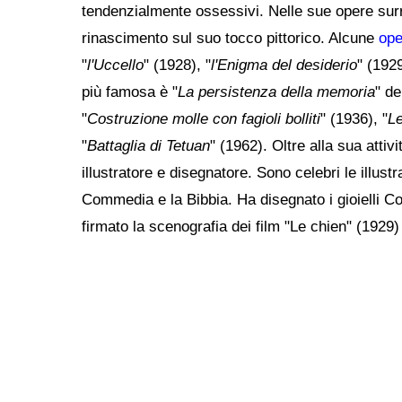
tendenzialmente ossessivi. Nelle sue opere surre
rinascimento sul suo tocco pittorico. Alcune
ope
"
l'Uccello
" (1928), "
l'Enigma del desiderio
" (1929
più famosa è "
La persistenza della memoria
" de
"
Costruzione molle con fagioli bolliti
" (1936), "
L
"
Battaglia di Tetuan
" (1962). Oltre alla sua attiv
illustratore e disegnatore. Sono celebri le illustr
Commedia e la Bibbia. Ha disegnato i gioielli 
firmato la scenografia dei film "Le chien" (1929)