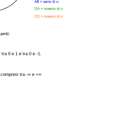
uenti:
ra 0 e 1 e tra 0 e -1.
 compresi tra -∞ e +∞