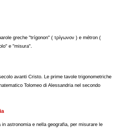
 parole greche "trígonon" ( τρίγωνον ) e métron (
olo" e "misura".
 secolo avanti Cristo. Le prime tavole trigonometriche
 matematico Tolomeo di Alessandria nel secondo
ia
tà in astronomia e nella geografia, per misurare le