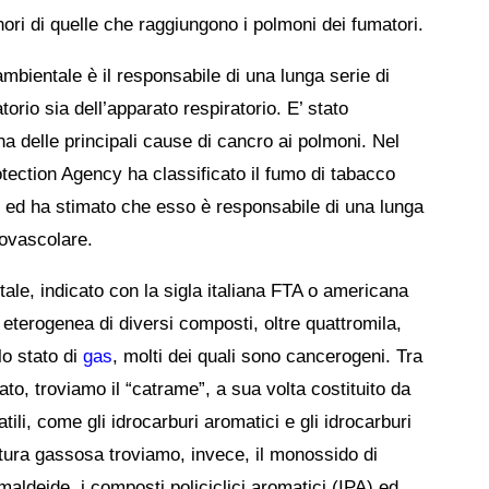
ori di quelle che raggiungono i polmoni dei fumatori.
ambientale è il responsabile di una lunga serie di
torio sia dell’apparato respiratorio. E’ stato
a delle principali cause di cancro ai polmoni. Nel
otection Agency ha classificato il fumo di tabacco
o ed ha stimato che esso è responsabile di una lunga
iovascolare.
tale, indicato con la sigla italiana FTA o americana
terogenea di diversi composti, oltre quattromila,
llo stato di
gas
, molti dei quali sono cancerogeni. Tra
lato, troviamo il “catrame”, a sua volta costituito da
atili, come gli idrocarburi aromatici e gli idrocarburi
atura gassosa troviamo, invece, il monossido di
maldeide, i composti policiclici aromatici (IPA) ed