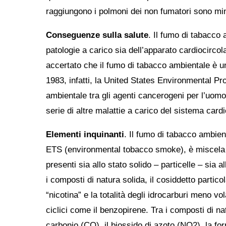
raggiungono i polmoni dei non fumatori sono min
Conseguenze sulla salute
. Il fumo di tabacco 
patologie a carico sia dell’apparato cardiocircola
accertato che il fumo di tabacco ambientale è un
1983, infatti, la United States Environmental Pr
ambientale tra gli agenti cancerogeni per l’uom
serie di altre malattie a carico del sistema card
Elementi inquinanti
. Il fumo di tabacco ambien
ETS (environmental tobacco smoke), è miscela e
presenti sia allo stato solido – particelle – sia a
i composti di natura solida, il cosiddetto partico
“nicotina” e la totalità degli idrocarburi meno vol
ciclici come il benzopirene. Tra i composti di n
carbonio (CO), il biossido di azoto (NO2), la for