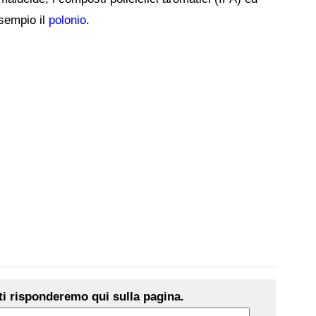
esempio il
polonio
.
i risponderemo qui sulla pagina.