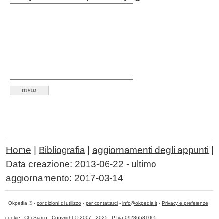
Home
|
Bibliografia
|
aggiornamenti degli appunti
|
Data creazione:
2013-06-22
- ultimo
aggiornamento:
2017-03-14
Okpedia ® -
condizioni di utilizzo
-
per contattarci
-
info@okpedia.it
-
Privacy e preferenze
cookie
-
Chi Siamo
- Copyright © 2007 - 2025 - P.Iva 09286581005