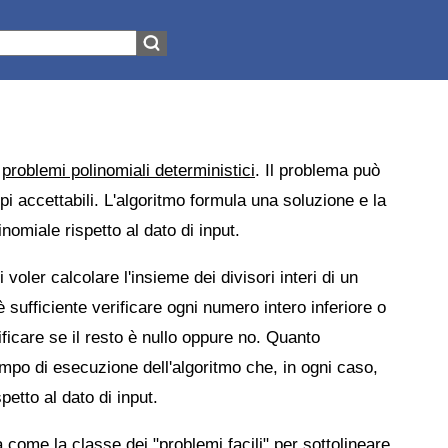
i
problemi polinomiali deterministici
. Il problema può
mpi accettabili. L'algoritmo formula una soluzione e la
inomiale rispetto al dato di input.
di voler calcolare l'insieme dei divisori interi di un
è sufficiente verificare ogni numero intero inferiore o
ificare se il resto è nullo oppure no. Quanto
empo di esecuzione dell'algoritmo che, in ogni caso,
petto al dato di input.
come la classe dei "problemi facili" per sottolineare