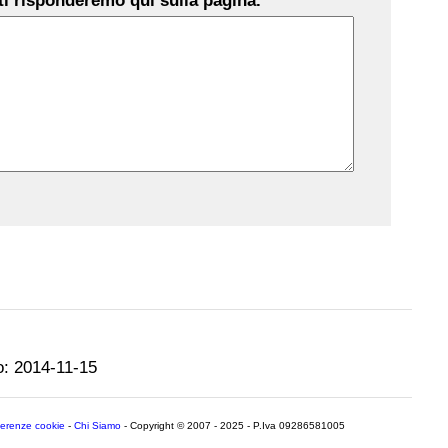
i risponderemo qui sulla pagina.
o:
2014-11-15
ferenze cookie
-
Chi Siamo
- Copyright © 2007 - 2025 - P.Iva 09286581005