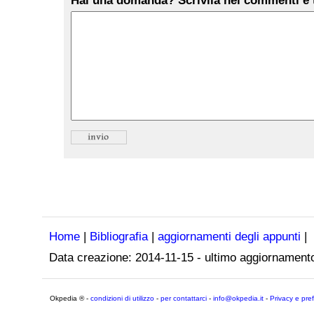
Hai una domanda? Scrivila nei commenti e t
Home
|
Bibliografia
|
aggiornamenti degli appunti
|
Data creazione:
2014-11-15
- ultimo aggiornament
Okpedia ® -
condizioni di utilizzo
-
per contattarci
-
info@okpedia.it
-
Privacy e pre