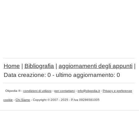
Home
|
Bibliografia
|
aggiornamenti degli appunti
|
Data creazione:
0
- ultimo aggiornamento:
0
Okpedia ® -
condizioni di utilizzo
-
per contattarci
-
info@okpedia.it
-
Privacy e preferenze
cookie
-
Chi Siamo
- Copyright © 2007 - 2025 - P.Iva 09286581005