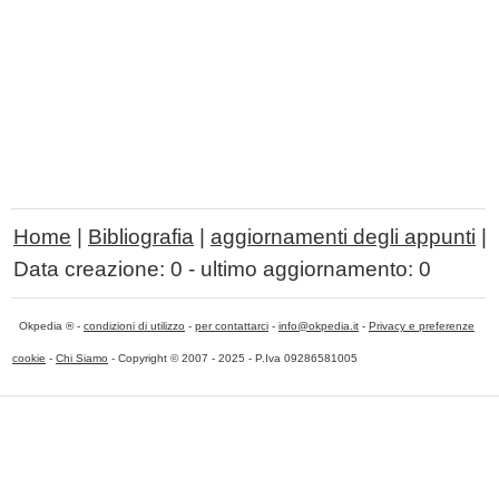
Home
|
Bibliografia
|
aggiornamenti degli appunti
|
Data creazione:
0
- ultimo aggiornamento:
0
Okpedia ® -
condizioni di utilizzo
-
per contattarci
-
info@okpedia.it
-
Privacy e preferenze
cookie
-
Chi Siamo
- Copyright © 2007 - 2025 - P.Iva 09286581005