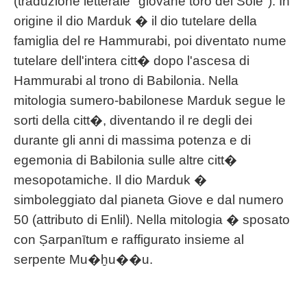
(traduzione letterale "giovane toro del Sole"). In
origine il dio Marduk � il dio tutelare della
famiglia del re Hammurabi, poi diventato nume
tutelare dell'intera citt� dopo l'ascesa di
Hammurabi al trono di Babilonia. Nella
mitologia sumero-babilonese Marduk segue le
sorti della citt�, diventando il re degli dei
durante gli anni di massima potenza e di
egemonia di Babilonia sulle altre citt�
mesopotamiche. Il dio Marduk �
simboleggiato dal pianeta Giove e dal numero
50 (attributo di Enlil). Nella mitologia � sposato
con Ṣarpanītum e raffigurato insieme al
serpente Mu�ḫu��u.