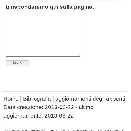
ti risponderemo qui sulla pagina.
Home
|
Bibliografia
|
aggiornamenti degli appunti
|
Data creazione:
2013-06-22
- ultimo
aggiornamento:
2013-06-22
Okpedia ® -
condizioni di utilizzo
-
per contattarci
-
info@okpedia.it
-
Privacy e preferenze